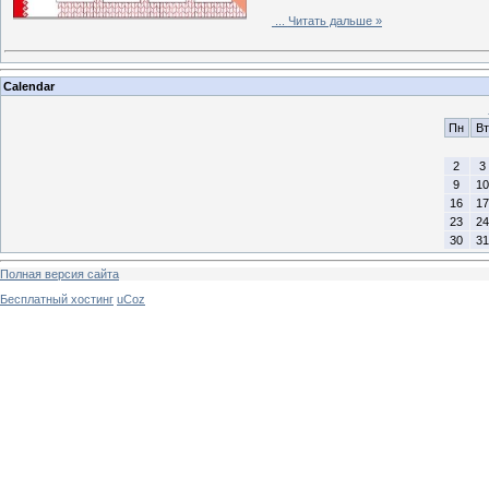
...
Читать дальше »
Calendar
Пн
Вт
2
3
9
10
16
17
23
24
30
31
Полная версия сайта
Бесплатный хостинг
uCoz