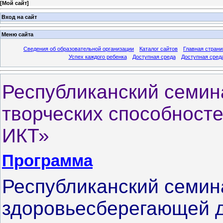
[
Мой сайт
]
Вход на сайт
Меню сайта
Сведения об образовательной организации
Каталог сайтов
Главная страни
Успех каждого ребенка
Доступная среда
Доступная сред
Республиканский семи
творческих способност
ИКТ»
Программа
Республиканский семин
здоровьесберегающей д