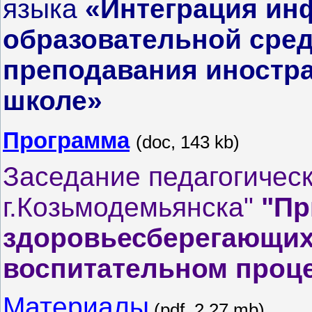
языка
«Интеграция ин
образовательной сред
преподавания иностра
школе»
Программа
(doc, 143 kb)
Заседание педагогичес
г.Козьмодемьянска"
"Пр
здоровьесберегающих 
воспитательном проц
Материалы
(pdf, 2,27 mb)