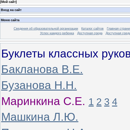
[
Мой сайт
]
Вход на сайт
Меню сайта
Сведения об образовательной организации
Каталог сайтов
Главная страни
Успех каждого ребенка
Доступная среда
Доступная сред
Буклеты классных руко
Бакланова В.Е.
Бузанова Н.Н.
Маринкина С.Е.
1
2
3
4
Машкина Л.Ю.