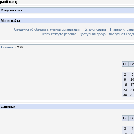
[
Мой сайт
]
Вход на сайт
Меню сайта
Сведения об образовательной организации
Каталог сайтов
Главная страни
Успех каждого ребенка
Доступная среда
Доступная сред
Главная
»
2010
Пн
Вт
2
3
9
10
16
17
23
24
30
31
Calendar
Пн
Вт
3
4
10
11