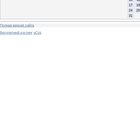
17
18
24
25
31
Полная версия сайта
Бесплатный хостинг
uCoz