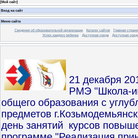
[
Мой сайт
]
Вход на сайт
Меню сайта
Сведения об образовательной организации
Каталог сайтов
Главная страни
Успех каждого ребенка
Доступная среда
Доступная сред
21 декабря 20
РМЭ "Школа-ин
общего образования с углу
предметов г.Козьмодемьянск
день занятий курсов повыш
программе "Реализация прин