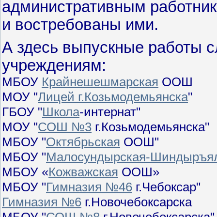
административным работник
и востребованы ими.
А здесь выпускные работы 
учреждениям:
МБОУ
Крайнешешмарская
ООШ
МОУ "
Лицей г.Козьмодемьянска
"
ГБОУ "
Школа
-интернат"
МОУ "
СОШ №3
г.Козьмодемьянска"
МБОУ "
Октябрьская
ООШ"
МБОУ "
Малосундырская-Шиндыръя
МБОУ «
Кожважская
ООШ»
МБОУ "
Гимназия №46
г.Чебоксар"
Гимназия №6
г.Новочебоксарска