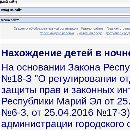
[
Мой сайт
]
Вход на сайт
Меню сайта
Сведения об образовательной организации
Каталог сайтов
Главная страни
Успех каждого ребенка
Доступная среда
Доступная сред
Нахождение детей в ночн
На основании Закона Респу
№18-З "О регулировании о
защиты прав и законных инт
Республики Марий Эл от 25.
№6-З, от 25.04.2016 №17-З
администрации городского 