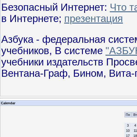
Безопасный Интернет:
Что т
в Интернете;
презентация
Азбука - федеральная систе
учебников, В системе
"АЗБУ
учебники издательств Просв
Вентана-Граф, Бином, Вита-
Calendar
Пн
Вт
3
4
10
11
17
18