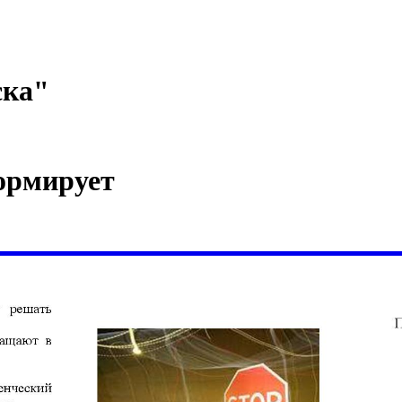
ска"
ормирует