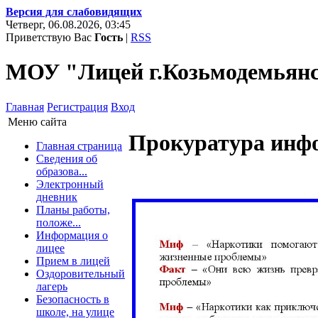
Версия для слабовидящих
Четверг, 06.08.2026, 03:45
Приветствую Вас
Гость
|
RSS
МОУ "Лицей г.Козьмодемьян
Главная
Регистрация
Вход
Меню сайта
Прокуратура инф
Главная страница
Сведения об
образова...
Электронный
дневник
Планы работы,
положе...
Информация о
лицее
Прием в лицей
Оздоровительный
лагерь
Безопасность в
школе, на улице