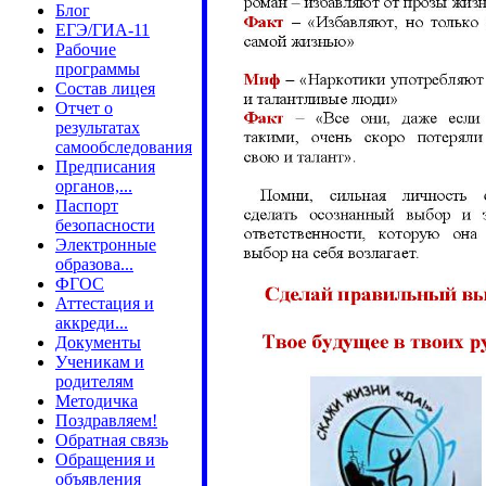
Блог
ЕГЭ/ГИА-11
Рабочие
программы
Состав лицея
Отчет о
результатах
самообследования
Предписания
органов,...
Паспорт
безопасности
Электронные
образова...
ФГОС
Аттестация и
аккреди...
Документы
Ученикам и
родителям
Методичка
Поздравляем!
Обратная связь
Обращения и
объявления